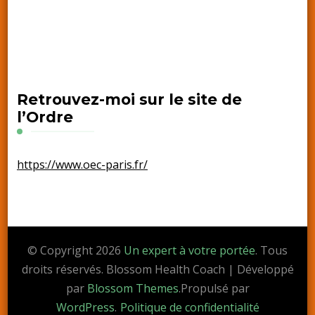
Retrouvez-moi sur le site de
l’Ordre
https://www.oec-paris.fr/
© Copyright 2026
Un expert à votre portée
. Tous
droits réservés.
Blossom Health Coach | Développé
par
Blossom Themes
.Propulsé par
WordPress
.
Politique de confidentialité