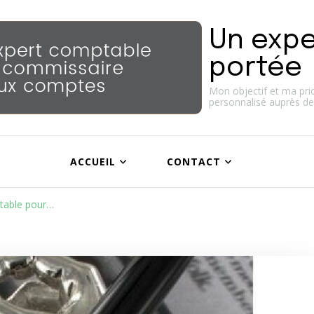
Un expe
portée
Mon objectif et ma prior
personnalisé auprès de
ACCUEIL
CONTACT
table pour…