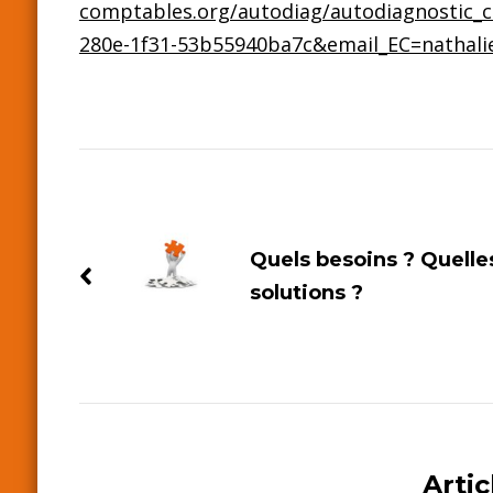
comptables.org/autodiag/autodiagnostic_c
280e-1f31-53b55940ba7c&email_EC=nathali
Navigation
d'article
Quels besoins ? Quelle
solutions ?
Artic