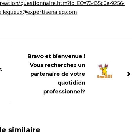
reation/questionnaire.htm?id_EC=73435c6e-9256-
e.lequeux@expertisenaleq.com
Bravo et bienvenue !
Vous recherchez un
s
partenaire de votre
quotidien
professionnel?
le similaire